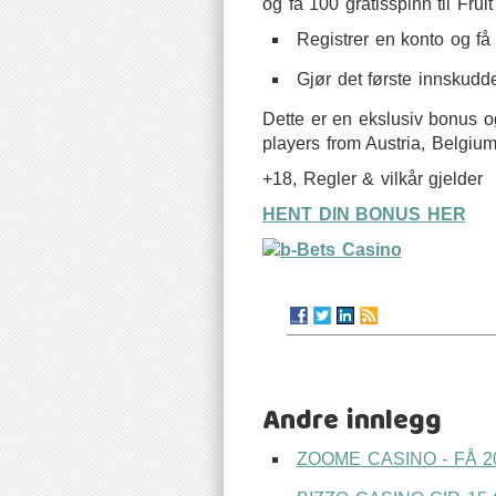
og få 100 gratisspinn til Fru
Registrer en konto og få
Gjør det første innskudd
Dette er en ekslusiv bonus og
players from Austria, Belgiu
+18, Regler & vilkår gjelder
HENT DIN BONUS HER
Andre innlegg
ZOOME CASINO - FÅ 2