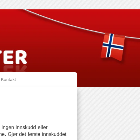
Kontakt
e, ingen innskudd eller
e. Gjør det første innskuddet