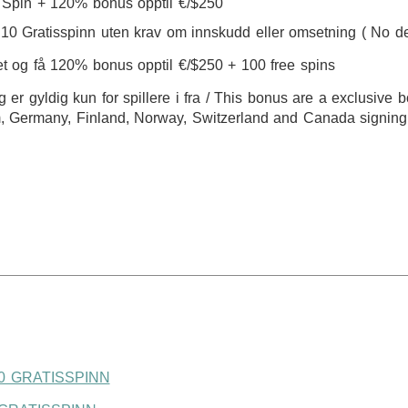
it Spin + 120% bonus opptil €/$250
 10 Gratisspinn uten krav om innskudd eller omsetning ( No de
et og få 120% bonus opptil €/$250 + 100 free spins
 er gyldig kun for spillere i fra / This bonus are a exclusive 
m, Germany, Finland, Norway, Switzerland and Canada signing u
0 GRATISSPINN