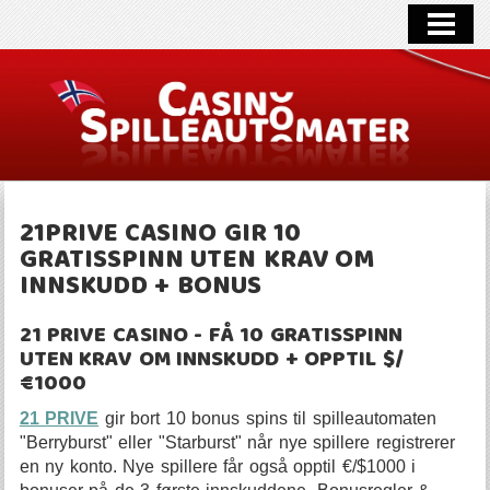
CASINO ONLINE
CASINO BONUS
NYE CASINO
FREE SPINS
CASINO NYHETER
21PRIVE CASINO GIR 10
GRATISSPINN UTEN KRAV OM
KONTAKT
INNSKUDD + BONUS
21 PRIVE CASINO - FÅ 10 GRATISSPINN
UTEN KRAV OM INNSKUDD + OPPTIL $/
€1000
21 PRIVE
gir bort 10 bonus spins til spilleautomaten
"Berryburst" eller "Starburst" når nye spillere registrerer
en ny konto. Nye spillere får også opptil €/$1000 i