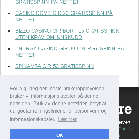
GRATISSPINN PÅ NETTET
CASINO DOME GIR 20 GRATISSPINN PÅ
NETTET
BIZZO CASINO GIR BORT 15 GRATISSPINN
UTEN KRAV OM INNSKUDD
ENERGY CASINO GIR 30 ENERGY SPINN PÅ
NETTET
SPINAMBA GIR 50 GRATISSPINN
FÅ 20 GRATISSPINN FRA CASINO DOME
For å gi deg den beste brukeropplevelsen
bruker vi informasjonskapsler på denne
nettsiden. Bruk av denne nettsiden betyr at
du godtar retningslinjene for personvern og
informasjonskapsler.
Lær mer
© 2021 Casino-spilleautomater.net. Alle rettigheter reservert.
18+. Bare ny kunder, Spill ansvarlig
Hjelpelinjen.no.
. |
Cookie
& Privacy Policy
|
Terms & Conditions
|
Contact us
OK